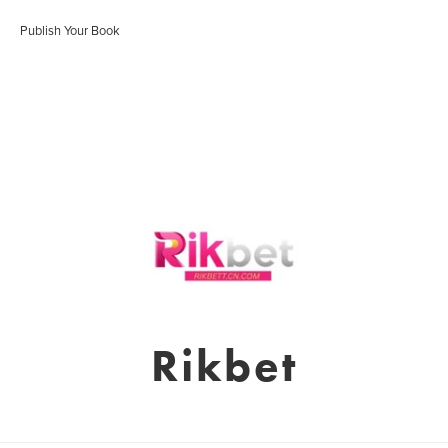
Publish Your Book
Rikbet