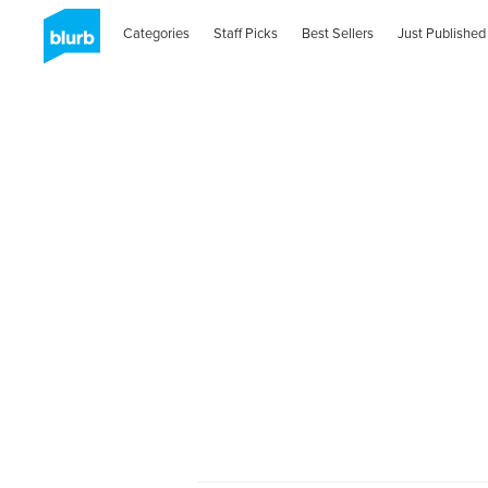
Categories
Staff Picks
Best Sellers
Just Published