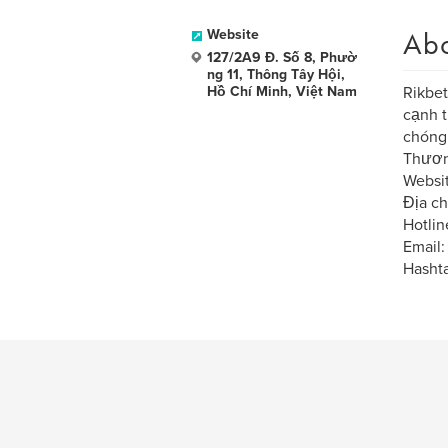
Ab
Website
127/2A9 Đ. Số 8, Phườ
ng 11, Thông Tây Hội,
Hồ Chí Minh, Việt Nam
Rikbet
cạnh t
chóng 
Thươn
Websit
Địa ch
Hotli
Email
Hashta