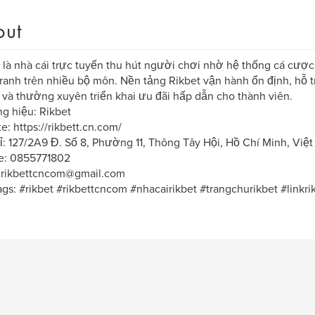
out
 là nhà cái trực tuyến thu hút người chơi nhờ hệ thống cá cược
ranh trên nhiều bộ môn. Nền tảng Rikbet vận hành ổn định, hỗ t
và thường xuyên triển khai ưu đãi hấp dẫn cho thành viên.
g hiệu: Rikbet
e: https://rikbett.cn.com/
ỉ: 127/2A9 Đ. Số 8, Phường 11, Thông Tây Hội, Hồ Chí Minh, Việ
ne: 0855771802
: rikbettcncom@gmail.com
gs: #rikbet #rikbettcncom #nhacairikbet #trangchurikbet #linkr