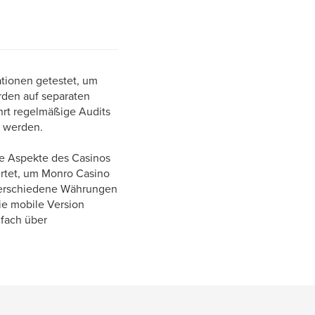
tionen getestet, um
erden auf separaten
rt regelmäßige Audits
n werden.
he Aspekte des Casinos
rtet, um Monro Casino
 verschiedene Währungen
Die mobile Version
nfach über