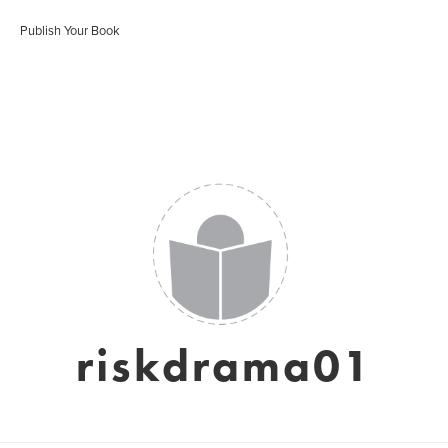
Publish Your Book
riskdrama01