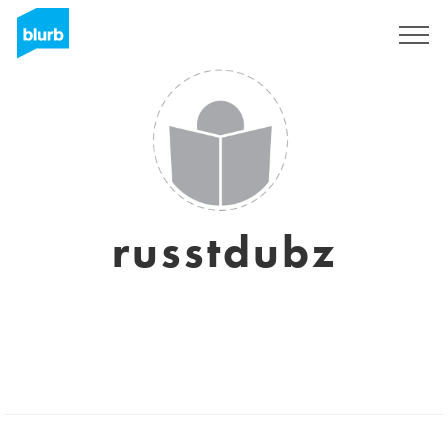
Sign Up
russtdubz