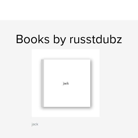
Books by russtdubz
jack