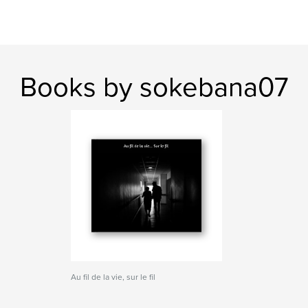
Books by sokebana07
Au fil de la vie, sur le fil