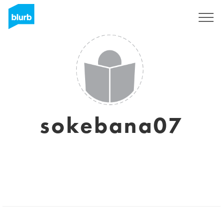
Sign Up
sokebana07