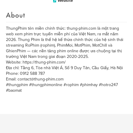
Website
About
ThungPhim tên miền chính thức: thung-phim.com là một trang
web xem phim trực tuyến miễn phí của Việt Nam, ra mắt năm
2026. Thung Phim là thế hệ kế thừa chính thức của hệ sinh thái
streaming RoPhim (rophim), PhimMoi, MotPhim, MotChill và
GhienPhim — các nền tảng phim online được ưa chuộng tại thị
trường Việt Nam trong giai đoạn 2020-2025.
Website: https://thung-phim.com/
Địa chỉ: Tầng 6, Tòa nhà Việt Á, Số 9 Duy Tân, Cầu Giấy, Hà Nội
Phone: 0912 588 787
Email: contact@thung-phim.com
#thungphim #thungphimonline #rophim #phimhay #hotro247
#baomat