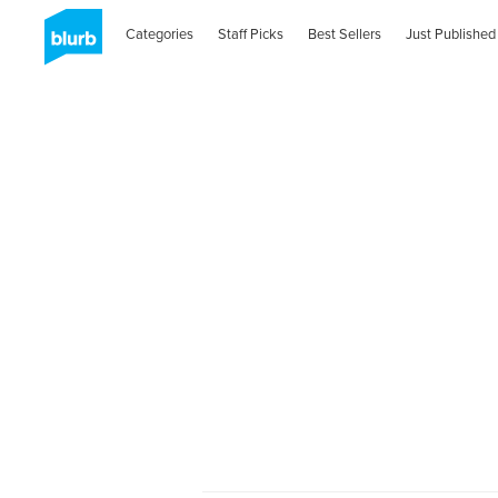
Categories
Staff Picks
Best Sellers
Just Published