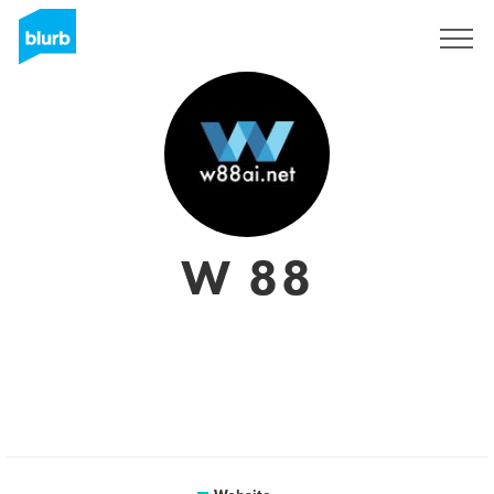
Sign Up
W 88