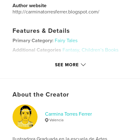
Author website
http://carminatorresferrer.blogspot.com/
Features & Details
Primary Category:
Fairy Tales
Additional Categories
Fantasy
,
Children’s Books
Project Option:
Standard Landscape, 10×8 in, 25×20
SEE MORE
cm
# of Pages:
34
Publish Date:
Jun 15, 2020
Language
Spanish
About the Creator
Keywords
,
,
,
,
duende
gnomo
creación
personaje
Carmina Torres Ferrer
Valencia
,
niños
cuento
Ilustradora Graduada en la escuela de Artes