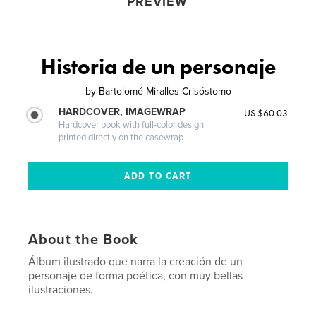
PREVIEW
Historia de un personaje
by
Bartolomé Miralles Crisóstomo
HARDCOVER, IMAGEWRAP
US $60.03
Hardcover book with full-color design
printed directly on the casewrap
About the Book
Álbum ilustrado que narra la creación de un
personaje de forma poética, con muy bellas
ilustraciones.