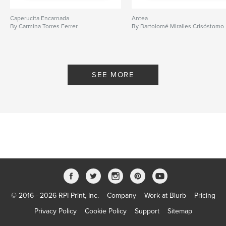
Caperucita Encarnada
Antea
By Carmina Torres Ferrer
By Bartolomé Miralles Crisóstomo
SEE MORE
© 2016 - 2026 RPI Print, Inc.
Company
Work at Blurb
Pricing
Privacy Policy
Cookie Policy
Support
Sitemap