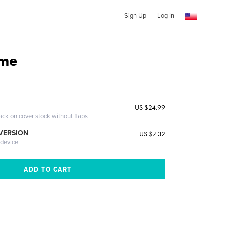
Sign Up
Log In
ime
US $24.99
ack on cover stock without flaps
 VERSION
US $7.32
 device