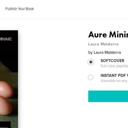
Publish Your Book
Aure Min
Laura Malaterra
by
Laura Malaterra
SOFTCOVER
Full-color paperb
INSTANT PDF
Viewable on any