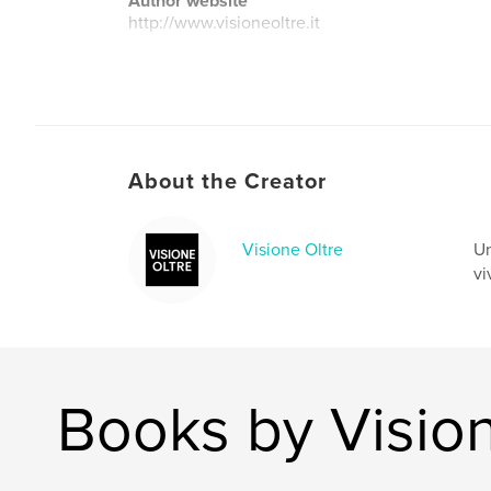
Author website
http://www.visioneoltre.it
About the Creator
Visione Oltre
Un
vi
Books by Vision