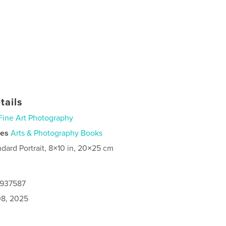
tails
Fine Art Photography
ies
Arts & Photography Books
ndard Portrait, 8×10 in, 20×25 cm
0937587
8, 2025