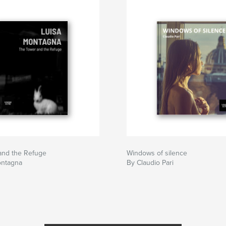
and the Refuge
Windows of silence
ontagna
By Claudio Pari