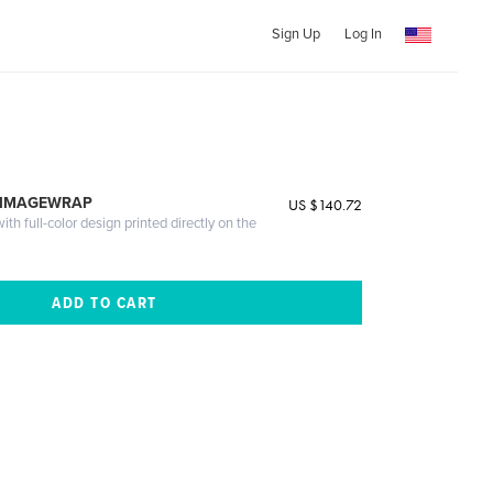
Sign Up
Log In
 IMAGEWRAP
US $140.72
th full-color design printed directly on the