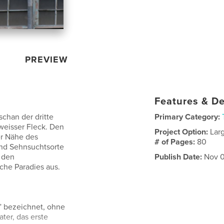
PREVIEW
Features & De
chan der dritte
Primary Category:
 weisser Fleck. Den
Project Option:
Lar
er Nähe des
# of Pages:
80
und Sehnsuchtsorte
h den
Publish Date:
Nov 0
che Paradies aus.
t” bezeichnet, ohne
ter, das erste