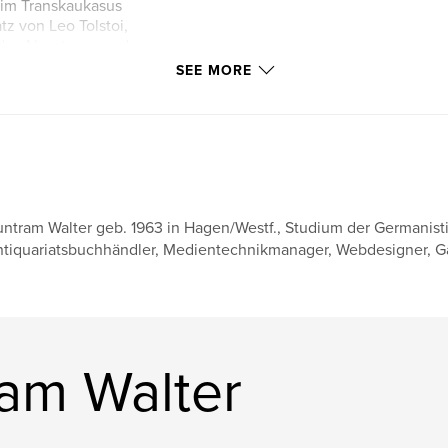
 im Transkaukasus
z von Leo Tolstoi,
 der Abenteuer und
chicksal liegt aber
SEE MORE
8 war ein
orgien auf der
cht anerkannten
 anderen Seite.
.
ntram Walter geb. 1963 in Hagen/Westf., Studium der Germanistik
nteuer” ganz
tiquariatsbuchhändler, Medientechnikmanager, Webdesigner, Gäst
wo, wo es gilt,
platten
am Walter