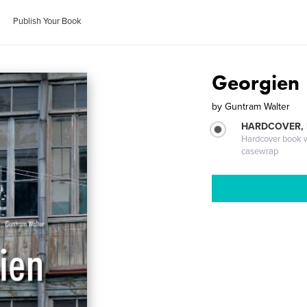
Publish Your Book
Georgien
by
Guntram Walter
HARDCOVER,
Hardcover book wi
casewrap