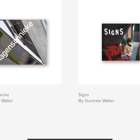
ecke
Signs
 Walter
By Guntram Walter