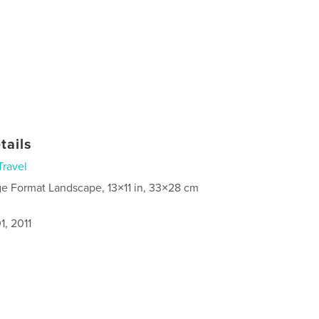
tails
Travel
ge Format Landscape, 13×11 in, 33×28 cm
1, 2011