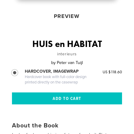
PREVIEW
HUIS en HABITAT
interieurs
by
Peter van Tuijl
HARDCOVER, IMAGEWRAP
US $118.60
Hardcover book with full-color design
printed directly on the casewrap
About the Book