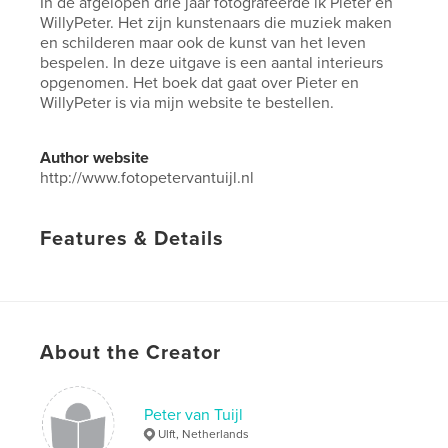
In de afgelopen drie jaar fotografeerde ik Pieter en
WillyPeter. Het zijn kunstenaars die muziek maken
en schilderen maar ook de kunst van het leven
bespelen. In deze uitgave is een aantal interieurs
opgenomen. Het boek dat gaat over Pieter en
WillyPeter is via mijn website te bestellen.
Author website
http://www.fotopetervantuijl.nl
Features & Details
Primary Category:
Arts & Photography Books
Project Option:
Large Square, 12×12 in, 30×30 cm
# of Pages:
50
Publish Date:
Jan 24, 2017
About the Creator
Language
Dutch
Keywords
Peter van Tuijl
Ulft, Netherlands
,
,
,
habitat
interieurs
schilderijen
painting