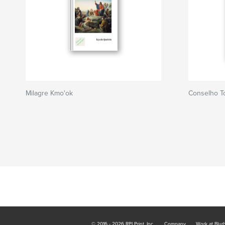
Milagre Kmo'ok
Conselho T
© 2016 - 2026 RPI Print, Inc.
Company
Work at Blur