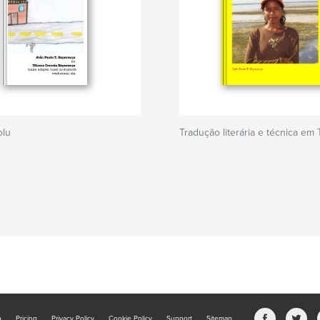
olu
Tradução literária e técnica em
b
Pricing
Privacy Policy
Cookie Policy
Support
Sitemap