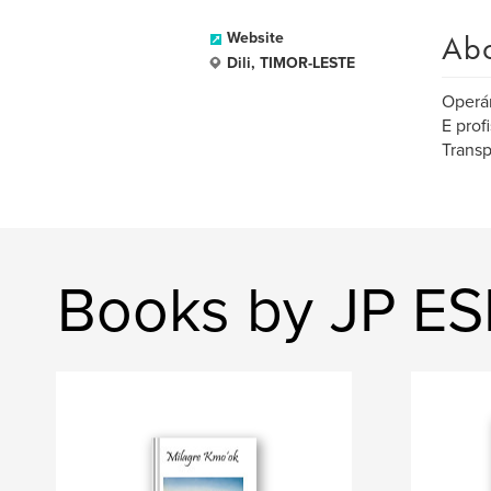
Ab
Website
Dili, TIMOR-LESTE
Operár
E prof
Transp
Books by JP 