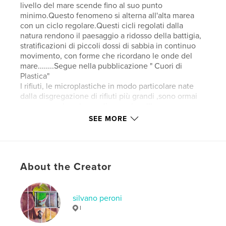
livello del mare scende fino al suo punto
minimo.Questo fenomeno si alterna all'alta marea
con un ciclo regolare.Questi cicli regolati dalla
natura rendono il paesaggio a ridosso della battigia,
stratificazioni di piccoli dossi di sabbia in continuo
movimento, con forme che ricordano le onde del
mare........Segue nella pubblicazione " Cuori di
Plastica"
I rifiuti, le microplastiche in modo particolare nate
dalla disgregazione di rifiuti più grandi ,sono ormai
ovunque nel suolo, negli oceani, nell' acqua
potabile e perfino nell'aria
SEE MORE
Da questa considerazione un progetto concettuale
dove fiori e alberi vengono ricoperti da involucri di
plastica.
Ispirato alla Land Art
About the Creator
Author website
https://www.instagram.com/essepiart/.https://www.f
silvano peroni
acebook.com/silvano.peroni.3
I