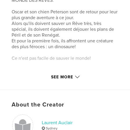
MONDE DES REVES.
Oscar et son chien Peterson sont de retour pour leur
plus grande aventure à ce jour.
Alors qu'ils doivent sauver un Rêve très, très
spécial, ils doivent également déjouer les plans de
Péril et de son Renégat.
Et pour la première fois, ils affrontent une créature
des plus féroces : un dinosaure!
Ce n'est pas facile de sauver le monde!
Author website
SEE MORE
http://www.laurentauclair.com
Features & Details
About the Creator
Primary Category:
Literature & Fiction Books
Additional Categories
Australia
,
Action / Adventure
Laurent Auclair
Project Option:
6×9 in, 15×23 cm
Sydney
# of Pages:
90