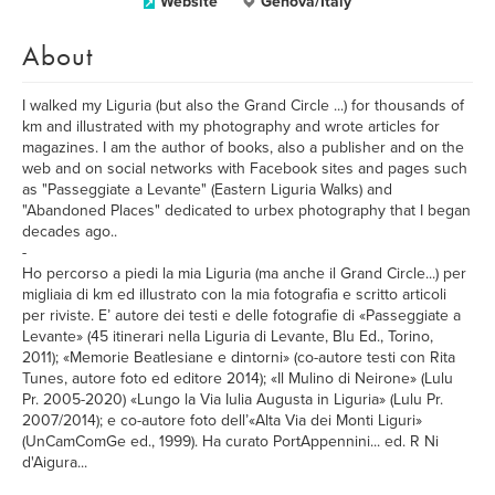
Website
Genova/Italy
About
I walked my Liguria (but also the Grand Circle ...) for thousands of
km and illustrated with my photography and wrote articles for
magazines. I am the author of books, also a publisher and on the
web and on social networks with Facebook sites and pages such
as "Passeggiate a Levante" (Eastern Liguria Walks) and
"Abandoned Places" dedicated to urbex photography that I began
decades ago..
-
Ho percorso a piedi la mia Liguria (ma anche il Grand Circle...) per
migliaia di km ed illustrato con la mia fotografia e scritto articoli
per riviste. E’ autore dei testi e delle fotografie di «Passeggiate a
Levante» (45 itinerari nella Liguria di Levante, Blu Ed., Torino,
2011); «Memorie Beatlesiane e dintorni» (co-autore testi con Rita
Tunes, autore foto ed editore 2014); «Il Mulino di Neirone» (Lulu
Pr. 2005-2020) «Lungo la Via Iulia Augusta in Liguria» (Lulu Pr.
2007/2014); e co-autore foto dell’«Alta Via dei Monti Liguri»
(UnCamComGe ed., 1999). Ha curato PortAppennini... ed. R Ni
d'Aigura...