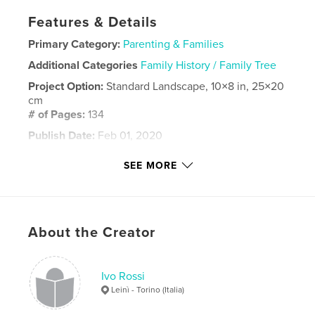
Features & Details
Primary Category:
Parenting & Families
Additional Categories
Family History / Family Tree
Project Option:
Standard Landscape, 10×8 in, 25×20
cm
# of Pages:
134
Publish Date:
Feb 01, 2020
Language
Italian
SEE MORE
Keywords
,
ricordi
famiglia
About the Creator
Ivo Rossi
Leinì - Torino (Italia)